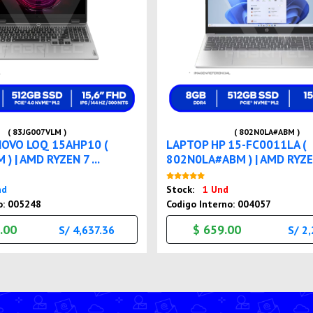
( 83JG007VLM )
( 802N0LA#ABM )
NOVO LOQ 15AHP10 (
LAPTOP HP 15-FC0011LA (
) | AMD RYZEN 7 ...
802N0LA#ABM ) | AMD RYZEN
Nuevo
Nuevo
nd
Stock:
1 Und
o: 005248
Codigo Interno: 004057
.00
$ 659.00
S/ 4,637.36
S/ 2