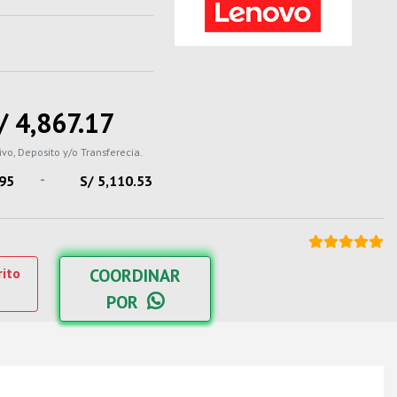
/ 4,867.17
ivo, Deposito y/o Transferecia.
-
.95
S/ 5,110.53
rito
COORDINAR
POR