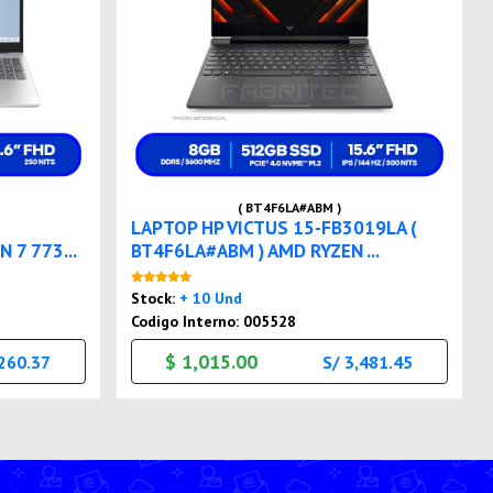
( BT4F6LA#ABM )
LAPTOP HP VICTUS 15-FB3019LA (
 7 773...
BT4F6LA#ABM ) AMD RYZEN ...
Nuevo
Stock:
+ 10 Und
Codigo Interno: 005528
$ 1,015.00
,260.37
S/ 3,481.45