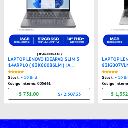
( 83K600B6LM )
LAPTOP LENOVO IDEAPAD SLIM 3
LAPTOP LE
14ARP10 ( 83K600B6LM ) | A...
83JG007VLM 
Nuevo
Stock:
+ 10 Und
Stock:
+ 10 U
Codigo Interno: 005661
Codigo Intern
$ 731.00
$ 1,352
S/ 2,507.33