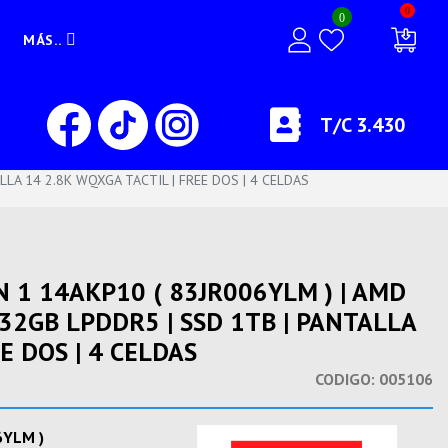
0
0
MÁS..
T/C 3.430
LLA 14 2.8K WQXGA TACTIL | FREE DOS | 4 CELDAS
N 1 14AKP10 ( 83JR006YLM ) | AMD
 32GB LPDDR5 | SSD 1TB | PANTALLA
E DOS | 4 CELDAS
CODIGO:
005106
6YLM )