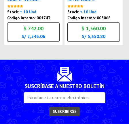
Nuevo
Nuevo
Stock:
+ 10 Und
Stock:
+ 10 Und
Codigo Interno: 001743
Codigo Interno: 005068
$ 742.00
$ 1,560.00
S/ 2,545.06
S/ 5,350.80
SUSCRÍBASE A NUESTRO BOLETÍN
SUSCRIBIRSE