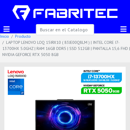
Inicio
Producto
LAPTOP LENOVO LOQ 15IRX10 ( 83JE00Q8LM ) | INTEL CORE I7-
13700HX 5.0GHZ | RAM 16GB DDR5 | SSD 512GB | PANTALLA 15,6 FHD |
NVIDIA GEFORCE RTX 5050 8GB