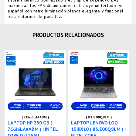
sistema térmico optimizado y el chip de IA Lenovo LA1
maximizan los FPS dinámicamente. Incluye un teclado en
español con retroiluminación blanca elegante y funcional
para entornos de poca luz.
PRODUCTOS RELACIONADOS
( 7C6J6LA#ABM )
( 83JE00Q8LM )
LAPTOP HP 250 G9 (
LAPTOP LENOVO LOQ
7C6J6LA#ABM ) | INTEL
15IRX10 ( 83JE00Q8LM ) |
CORE I7-1255U...
INTEL CORE ...