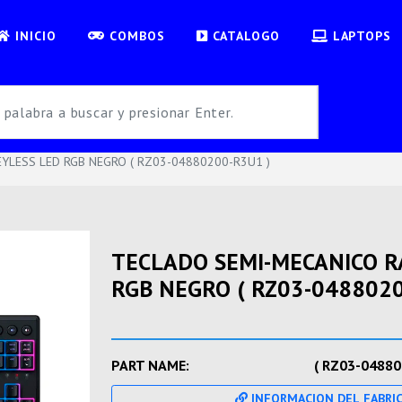
INICIO
COMBOS
CATALOGO
LAPTOPS
YLESS LED RGB NEGRO ( RZ03-04880200-R3U1 )
TECLADO SEMI-MECANICO R
RGB NEGRO ( RZ03-0488020
PART NAME:
( RZ03-04880
INFORMACION DEL FABRI