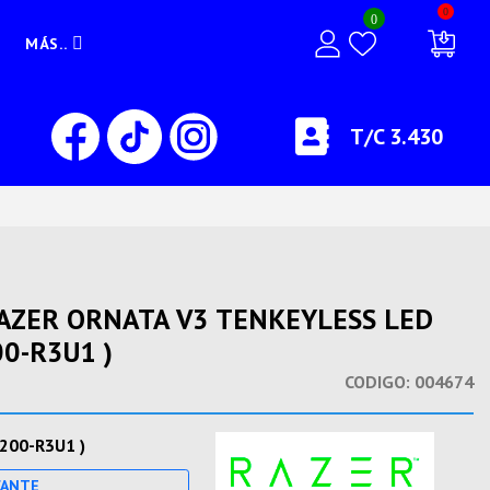
0
0
MÁS..
T/C 3.430
AZER ORNATA V3 TENKEYLESS LED
0-R3U1 )
CODIGO:
004674
200-R3U1 )
CANTE