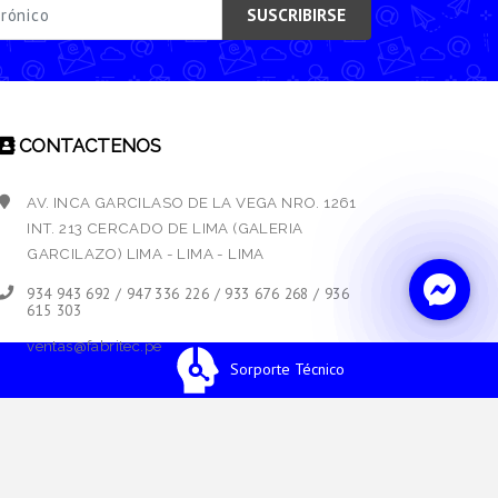
SUSCRIBIRSE
CONTACTENOS
AV. INCA GARCILASO DE LA VEGA NRO. 1261
INT. 213 CERCADO DE LIMA (GALERIA
GARCILAZO) LIMA - LIMA - LIMA
934 943 692 / 947 336 226 / 933 676 268 / 936
615 303
ventas@fabritec.pe
Sorporte Técnico