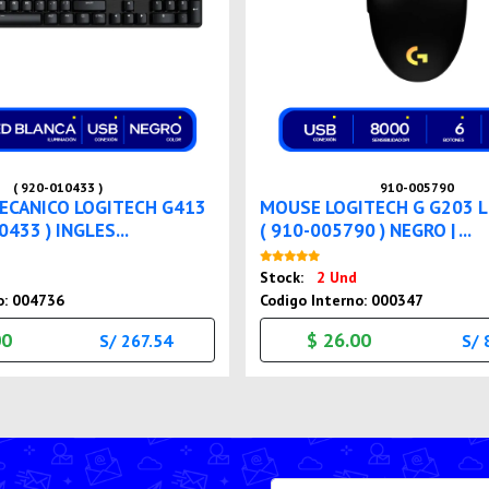
( 920-010433 )
910-005790
ECANICO LOGITECH G413
MOUSE LOGITECH G G203 
0433 ) INGLES...
( 910-005790 ) NEGRO | ...
Nuevo
Nuevo
Stock:
2 Und
o: 004736
Codigo Interno: 000347
00
$ 26.00
S/ 267.54
S/ 