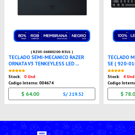
( RZ03-04880200-R3U1 )
TECLADO SEMI-MECANICO RAZER
TECLADO M
ORNATA V3 TENKEYLESS LED ...
SE ( 920-01
Nuevo
Stock:
0 Und
Stock:
4 Und
Codigo Interno: 004674
Codigo Intern
$ 64.00
$ 78.
S/ 219.52