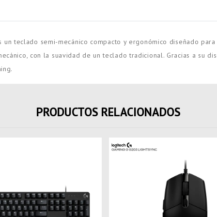
 un teclado semi-mecánico compacto y ergonómico diseñado para 
mecánico, con la suavidad de un teclado tradicional. Gracias a su d
ing.
PRODUCTOS RELACIONADOS