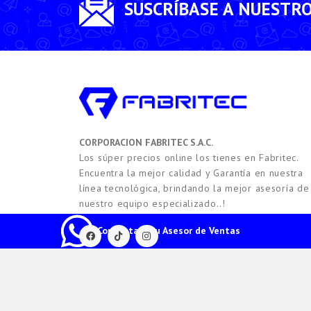
SUSCRÍBASE A NUESTR
CORPORACION FABRITEC S.A.C.
Los súper precios online los tienes en Fabritec.
Encuentra la mejor calidad y Garantía en nuestra
línea tecnológica, brindando la mejor asesoría de
nuestro equipo especializado..!
Contacta a tu Asesor de Ventas
2021 -
2026
Copyright © FABRITEC. Todos los Derech