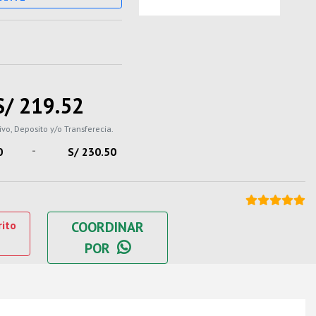
S/ 219.52
ivo, Deposito y/o Transferecia.
-
0
S/ 230.50
rito
COORDINAR
POR