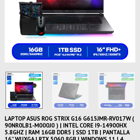
LAPTOP ASUS ROG STRIX G16 G615JMR-RV017W (
90NR0LB1-M000J0 ) | INTEL CORE I9-14900HX
5.8GHZ | RAM 16GB DDR5 | SSD 1TB | PANTALLA
16’’ WUXGA | RTX 5060 8GB | WINDOWS 11 | 4