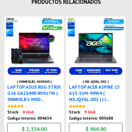
PRODUCTOS RELACIONADOS
( 90NR0LB1-M000J0 )
( NX.JQYAL.002 )
LAPTOP ASUS ROG STRIX
LAPTOP ACER ASPIRE 15
G16 G615JMR-RV017W (
A15-51M-99W4 (
90NR0LB1-M00...
NX.JQYAL.002 ) | I...
Nuevo
Nuevo
Stock:
0 Und
Stock:
9 Und
Codigo Interno: 004654
Codigo Interno: 005688
$ 2,334.00
$ 966.00