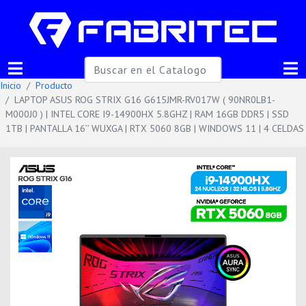
Inicio
Producto
LAPTOP ASUS ROG STRIX G16 G615JMR-RV017W ( 90NR0LB1-
M000J0 ) | INTEL CORE I9-14900HX 5.8GHZ | RAM 16GB DDR5 | SSD
1TB | PANTALLA 16’’ WUXGA | RTX 5060 8GB | WINDOWS 11 | 4 CELDAS