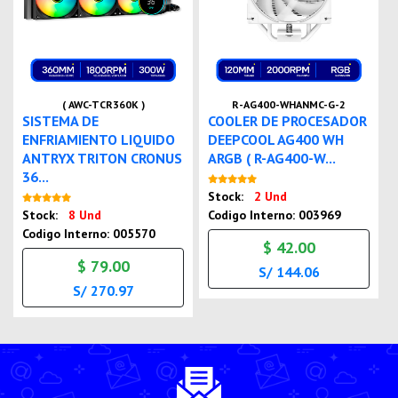
( AWC-TCR360K )
R-AG400-WHANMC-G-2
SISTEMA DE
COOLER DE PROCESADOR
ENFRIAMIENTO LIQUIDO
DEEPCOOL AG400 WH
ANTRYX TRITON CRONUS
ARGB ( R-AG400-W...
36...
Nuevo
Stock:
2 Und
Nuevo
Stock:
8 Und
Codigo Interno: 003969
Codigo Interno: 005570
$ 42.00
$ 79.00
S/ 144.06
S/ 270.97