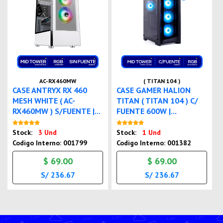
AC-RX460MW
( TITAN 104 )
CASE ANTRYX RX 460
CASE GAMER HALION
MESH WHITE ( AC-
TITAN ( TITAN 104 ) C/
RX460MW ) S/FUENTE |...
FUENTE 600W |...
Nuevo
Nuevo
Stock:
3 Und
Stock:
1 Und
Codigo Interno: 001799
Codigo Interno: 001382
$ 69.00
$ 69.00
S/ 236.67
S/ 236.67