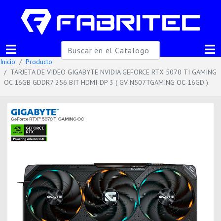
Inicio
Producto
TARJETA DE VIDEO GIGABYTE NVIDIA GEFORCE RTX 5070 TI GAMING
OC 16GB GDDR7 256 BIT HDMI-DP 3 ( GV-N507TGAMING OC-16GD )