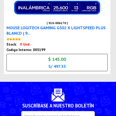
( 910-006170 )
MOUSE LOGITECH GAMING G502 X LIGHTSPEED PLUS
BLANCO ( 9...
Nuevo
Stock:
0 Und
Codigo Interno: 005199
$ 145.00
S/ 497.35
SUSCRÍBASE A NUESTRO BOLETÍN