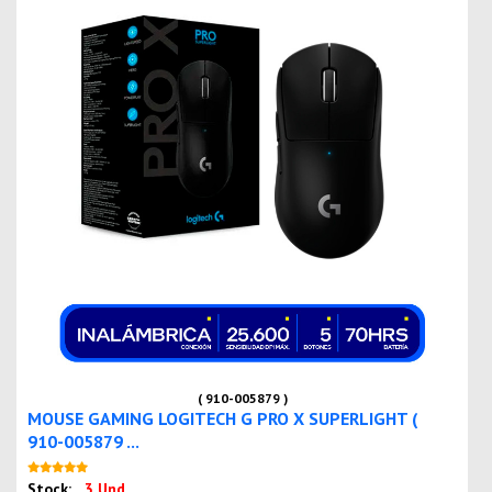
( 910-005879 )
MOUSE GAMING LOGITECH G PRO X SUPERLIGHT (
910-005879 ...
Nuevo
Stock:
3 Und