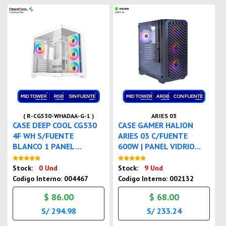
( R-CG530-WHADAA-G-1 )
ARIES 03
CASE DEEP COOL CG530
CASE GAMER HALION
4F WH S/FUENTE
ARIES 03 C/FUENTE
BLANCO 1 PANEL ...
600W | PANEL VIDRIO...
Nuevo
Nuevo
Stock:
0 Und
Stock:
9 Und
Codigo Interno: 004467
Codigo Interno: 002132
$ 86.00
$ 68.00
S/ 294.98
S/ 233.24