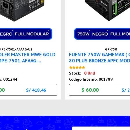
MPE-7501-AFAAG-U2
GP-750
OLER MASTER MWE GOLD
FUENTE 750W GAMEMAX ( G
MPE-7501-AFAAG-...
80 PLUS BRONZE APFC MODU
Nuevo
Nuevo
Stock:
0 Und
o: 001244
Codigo Interno: 001789
00
$ 60.00
S/ 418.46
S/ 