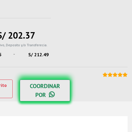
S/ 202.37
ivo, Deposito y/o Transferecia.
-
5
S/ 212.49
rito
COORDINAR
POR