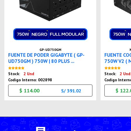
GP-UD750GM
FUENTE DE PODER GIGABYTE ( GP-
FUENTE CO
UD750GM ) 750W | 80 PLUS ...
750W V2 ( 
Nuevo
Stock:
2 Und
Stock:
2 Und
Codigo Interno: 002898
Codigo Intern
$ 114.00
$ 122.
S/ 391.02