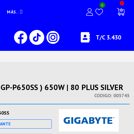
0
0
MÁS..
T/C 3.430
GP-P650SS ) 650W | 80 PLUS SILVER
CODIGO:
003743
50SS
CANTE