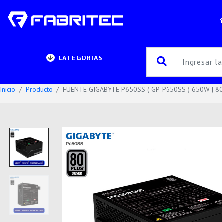
CATEGORIAS
Inicio
Producto
FUENTE GIGABYTE P650SS ( GP-P650SS ) 650W | 80