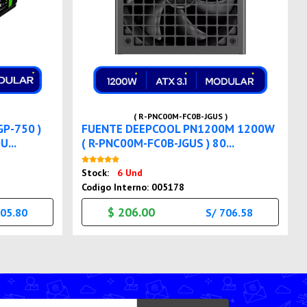
( R-PNC00M-FC0B-JGUS )
P-750 )
FUENTE DEEPCOOL PN1200M 1200W
...
( R-PNC00M-FC0B-JGUS ) 80...
Nuevo
Stock:
6 Und
Codigo Interno: 005178
$ 206.00
205.80
S/ 706.58