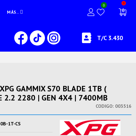
0
0
MÁS..
T/C 3.430
 XPG GAMMIX S70 BLADE 1TB (
 2.2 2280 | GEN 4X4 | 7400MB
CODIGO:
003516
0B-1T-CS