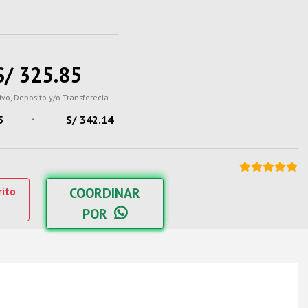
S/ 325.85
ivo, Deposito y/o Transferecia.
-
5
S/ 342.14
rito
COORDINAR
POR