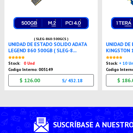
( SLEG-860-500GCS )
UNIDAD DE ESTADO SOLIDO ADATA
UNIDAD DE
LEGEND 860 500GB ( SLEG-8...
KINGSTON 1
Nuevo
Stock:
0 Und
Stock:
+ 10 U
Codigo Interno: 005149
Codigo Intern
$ 126.00
$ 186.
S/ 432.18
SUSCRÍBASE A NUESTR