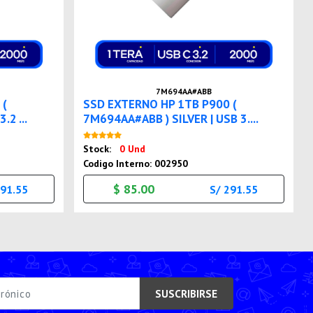
7M694AA#ABB
 (
SSD EXTERNO HP 1TB P900 (
.2 ...
7M694AA#ABB ) SILVER | USB 3....
Nuevo
Stock:
0 Und
Codigo Interno: 002950
$ 85.00
291.55
S/ 291.55
SUSCRIBIRSE