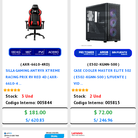
( AXR-6610-4RD)
( E502-KGNN-S00 )
SILLA GAMING ANTRYX XTREME
CASE COOLER MASTER ELITE 502
RACING PRIX RV RED 4D ( AXR-
( E502-KGNN-S00 ) S/FUENTE |
6610-4 ...
VID ...
Nuevo
Nuevo
Stock:
3 Und
Stock:
2 Und
Codigo Interno: 005844
Codigo Interno: 005815
$ 181.00
$ 72.00
S/ 620.83
S/ 246.96