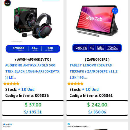
( AWGH-AP500KEVTX )
( ZAFR0908PE )
AUDIFONO ANTRYX APOLO 500
TABLET LENOVO IDEA TAB
TRIX BLACK ( AWGH-AP500KEVTX
TB336FU ( ZAFR0908PE ) 11.2'
) | LE ...
2.5K | 4G ...
Nuevo
Nuevo
Stock:
+ 10 Und
Stock:
+ 10 Und
Codigo Interno: 005836
Codigo Interno: 005861
$ 57.00
$ 242.00
S/ 195.51
S/ 830.06