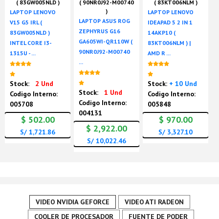
( 83GW005NLD )
( 90NR0J92-M00740
( 83KT006NLM )
)
LAPTOP LENOVO
LAPTOP LENOVO
LAPTOP ASUS ROG
V15 G5 IRL (
IDEAPAD 5 2 IN 1
ZEPHYRUS G16
83GW005NLD )
14AKP10 (
GA605WI-QR110W (
INTEL CORE I3-
83KT006NLM ) |
90NR0J92-M00740
1315U - ...
AMD R ...
.
...
Nuevo
Nuevo
Nuevo
Stock:
2 Und
Stock:
+ 10 Und
Stock:
1 Und
Codigo Interno:
Codigo Interno:
Codigo Interno:
005708
005848
004131
$ 502.00
$ 970.00
$ 2,922.00
S/ 1,721.86
S/ 3,327.10
S/ 10,022.46
VIDEO NVIDIA GEFORCE
VIDEO ATI RADEON
COOLER DE PROCESADOR
FUENTE DE PODER