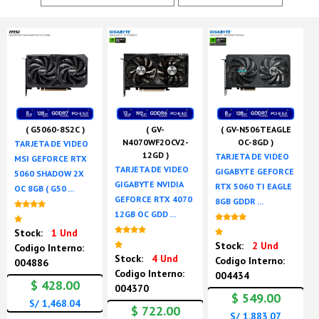
( G5060-8S2C )
( GV-
( GV-N506TEAGLE
N4070WF2OCV2-
OC-8GD )
TARJETA DE VIDEO
12GD )
TARJETA DE VIDEO
MSI GEFORCE RTX
TARJETA DE VIDEO
GIGABYTE GEFORCE
5060 SHADOW 2X
GIGABYTE NVIDIA
RTX 5060 TI EAGLE
OC 8GB ( G50 ...
GEFORCE RTX 4070
8GB GDDR ...
Nuevo
12GB OC GDD ...
Nuevo
Nuevo
Stock:
1 Und
Stock:
2 Und
Codigo Interno:
Stock:
4 Und
Codigo Interno:
004886
Codigo Interno:
004434
$ 428.00
004370
$ 549.00
S/ 1,468.04
$ 722.00
S/ 1,883.07