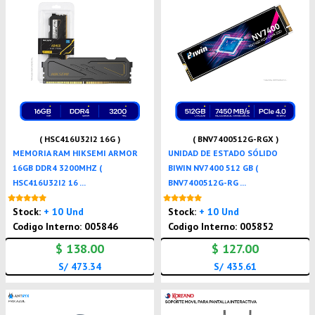
( HSC416U32I2 16G )
( BNV7400512G-RGX )
MEMORIA RAM HIKSEMI ARMOR
UNIDAD DE ESTADO SÓLIDO
16GB DDR4 3200MHZ (
BIWIN NV7400 512 GB (
HSC416U32I2 16 ...
BNV7400512G-RG ...
Nuevo
Nuevo
Stock:
+ 10 Und
Stock:
+ 10 Und
Codigo Interno: 005846
Codigo Interno: 005852
$ 138.00
$ 127.00
S/ 473.34
S/ 435.61