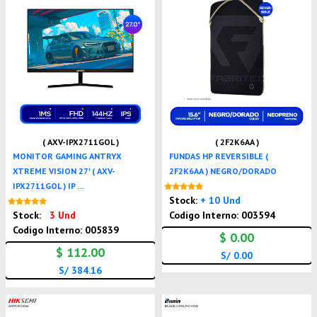
( AXV-IPX2711GOL )
( 2F2K6AA )
MONITOR GAMING ANTRYX
FUNDAS HP REVERSIBLE (
XTREME VISION 27' ( AXV-
2F2K6AA ) NEGRO/DORADO
IPX2711GOL ) IP ...
Nuevo
Stock:
+ 10 Und
Nuevo
Stock:
3 Und
Codigo Interno: 003594
Codigo Interno: 005839
$ 0.00
$ 112.00
S/ 0.00
S/ 384.16