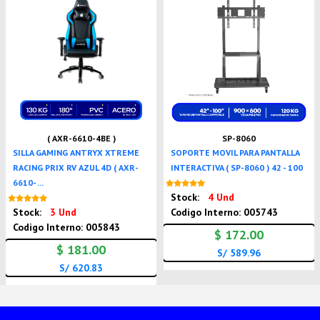
( AXR-6610-4BE )
SP-8060
SILLA GAMING ANTRYX XTREME
SOPORTE MOVIL PARA PANTALLA
RACING PRIX RV AZUL 4D ( AXR-
INTERACTIVA ( SP-8060 ) 42 - 100
6610- ...
Nuevo
Stock:
4 Und
Nuevo
Stock:
3 Und
Codigo Interno: 005743
Codigo Interno: 005843
$ 172.00
$ 181.00
S/ 589.96
S/ 620.83