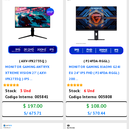
( AXV-IPX2735Q )
( P24FDA-RGGL )
MONITOR GAMING ANTRYX
MONITOR GAMING XIAOMI G24I
XTREME VISION 27' ( AXV-
EU 24" IPS FHD ( P24FDA-RGGL )
IPX2735Q ) IPS ...
200 ...
Nuevo
Nuevo
Stock:
3 Und
Stock:
6 Und
Codigo Interno: 005841
Codigo Interno: 005808
$ 197.00
$ 108.00
S/ 675.71
S/ 370.44