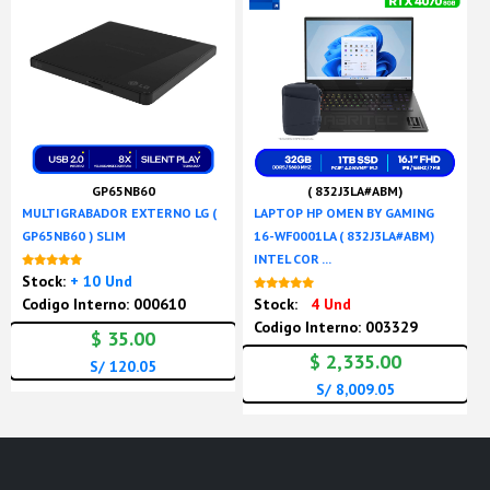
GP65NB60
( 832J3LA#ABM)
MULTIGRABADOR EXTERNO LG (
LAPTOP HP OMEN BY GAMING
GP65NB60 ) SLIM
16-WF0001LA ( 832J3LA#ABM)
INTEL COR ...
Nuevo
Stock:
+ 10 Und
Nuevo
Codigo Interno: 000610
Stock:
4 Und
Codigo Interno: 003329
$ 35.00
$ 2,335.00
S/ 120.05
S/ 8,009.05