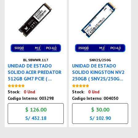
BL.9BWWR.117
SNV2S/250G
UNIDAD DE ESTADO
UNIDAD DE ESTADO
SOLIDO ACER PREDATOR
SOLIDO KINGSTON NV2
512GB GM7 PCIE ( ...
250GB ( SNV2S/250G...
Nuevo
Nuevo
Stock:
0 Und
Stock:
0 Und
Codigo Interno: 003298
Codigo Interno: 004050
$ 126.00
$ 30.00
S/ 432.18
S/ 102.90