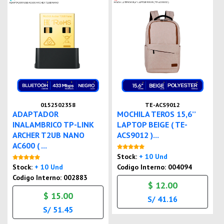
0152502358
TE-ACS9012
ADAPTADOR
MOCHILA TEROS 15,6’’
INALAMBRICO TP-LINK
LAPTOP BEIGE ( TE-
ARCHER T2UB NANO
ACS9012 )...
AC600 ( ...
Nuevo
Stock:
+ 10 Und
Nuevo
Stock:
+ 10 Und
Codigo Interno: 004094
Codigo Interno: 002883
$ 12.00
$ 15.00
S/ 41.16
S/ 51.45