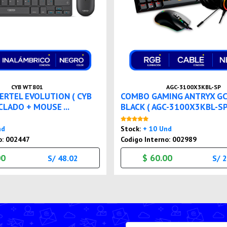
CYB WT801
AGC-3100X3KBL-SP
RTEL EVOLUTION ( CYB
COMBO GAMING ANTRYX GC
CLADO + MOUSE ...
BLACK ( AGC-3100X3KBL-SP.
Nuevo
Nuevo
nd
Stock:
+ 10 Und
o: 002447
Codigo Interno: 002989
00
$ 60.00
S/ 48.02
S/ 