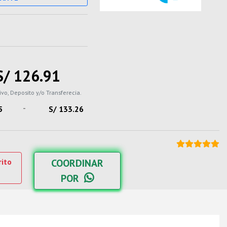
S/ 126.91
ivo, Deposito y/o Transferecia.
-
5
S/ 133.26
rito
COORDINAR
POR