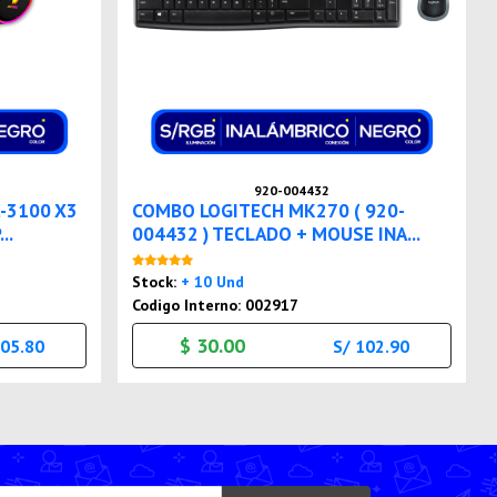
920-004432
-3100 X3
COMBO LOGITECH MK270 ( 920-
..
004432 ) TECLADO + MOUSE INA...
Nuevo
Stock:
+ 10 Und
Codigo Interno: 002917
$ 30.00
205.80
S/ 102.90