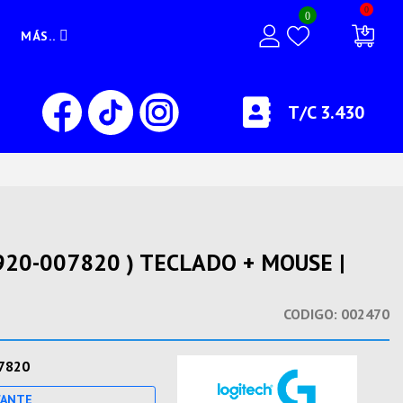
0
0
MÁS..
T/C 3.430
20-007820 ) TECLADO + MOUSE |
CODIGO:
002470
7820
CANTE