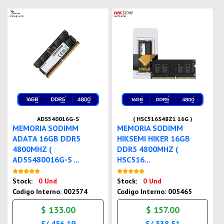
ADS540016G-S
( HSC516S48Z1 16G )
MEMORIA SODIMM
MEMORIA SODIMM
ADATA 16GB DDR5
HIKSEMI HIKER 16GB
4800MHZ (
DDR5 4800MHZ (
AD5S480016G-S ...
HSC516...
Nuevo
Nuevo
Stock:
0 Und
Stock:
0 Und
Codigo Interno: 002574
Codigo Interno: 005465
$ 133.00
$ 157.00
S/ 456.19
S/ 538.51