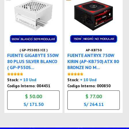
( GP-P550SS ICE )
AP-KB750
FUENTE GIGABYTE 550W
FUENTE ANTRYX 750W
80 PLUS SILVER BLANCO
KIRIN (AP-KB750) ATX 80
( GP-P550S...
BRONZE NO M...
Nuevo
Nuevo
Stock:
+ 10 Und
Stock:
+ 10 Und
Codigo Interno: 004431
Codigo Interno: 000850
$ 50.00
$ 77.00
S/ 171.50
S/ 264.11