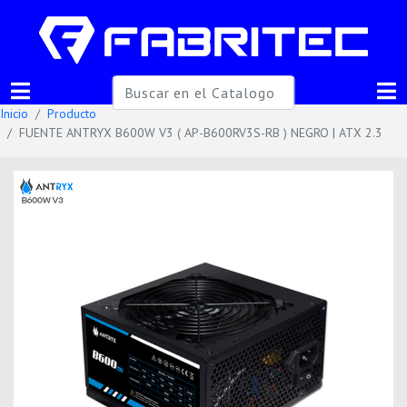
Inicio
Producto
FUENTE ANTRYX B600W V3 ( AP-B600RV3S-RB ) NEGRO | ATX 2.3