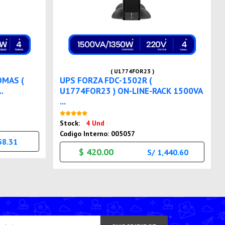
( U1774FOR23 )
OMAS (
UPS FORZA FDC-1502R (
.
U1774FOR23 ) ON-LINE-RACK 1500VA
...
Nuevo
Stock:
4 Und
Codigo Interno: 005057
58.31
$ 420.00
S/ 1,440.60