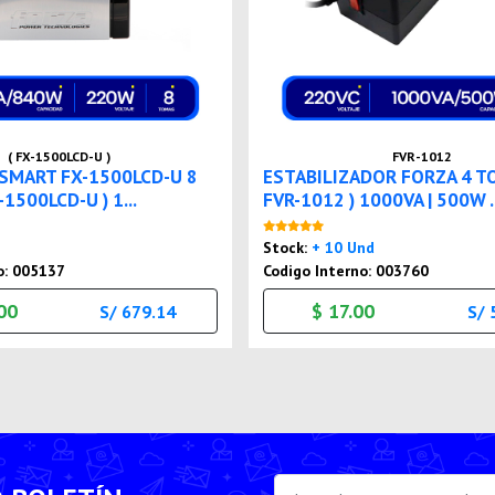
( FX-1500LCD-U )
FVR-1012
SMART FX-1500LCD-U 8
ESTABILIZADOR FORZA 4 T
1500LCD-U ) 1...
FVR-1012 ) 1000VA | 500W ..
Nuevo
Nuevo
Stock:
+ 10 Und
o: 005137
Codigo Interno: 003760
00
$ 17.00
S/ 679.14
S/ 