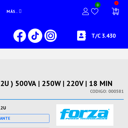
0
0
MÁS..
T/C 3.430
U ) 500VA | 250W | 220V | 18 MIN
CODIGO:
000581
12U
CANTE