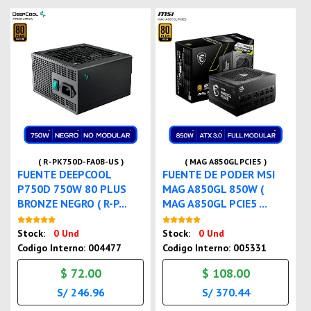
( R-PK750D-FA0B-US )
( MAG A850GL PCIE5 )
FUENTE DEEPCOOL
FUENTE DE PODER MSI
P750D 750W 80 PLUS
MAG A850GL 850W (
BRONZE NEGRO ( R-P...
MAG A850GL PCIE5 ...
Nuevo
Nuevo
Stock:
0 Und
Stock:
0 Und
Codigo Interno: 004477
Codigo Interno: 005331
$ 72.00
$ 108.00
S/ 246.96
S/ 370.44