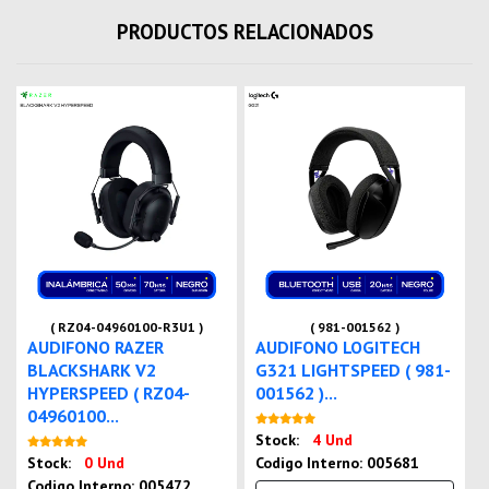
PRODUCTOS RELACIONADOS
( RZ04-04960100-R3U1 )
( 981-001562 )
AUDIFONO RAZER
AUDIFONO LOGITECH
BLACKSHARK V2
G321 LIGHTSPEED ( 981-
HYPERSPEED ( RZ04-
001562 )...
04960100...
Nuevo
Stock:
4 Und
Nuevo
Stock:
0 Und
Codigo Interno: 005681
Codigo Interno: 005472