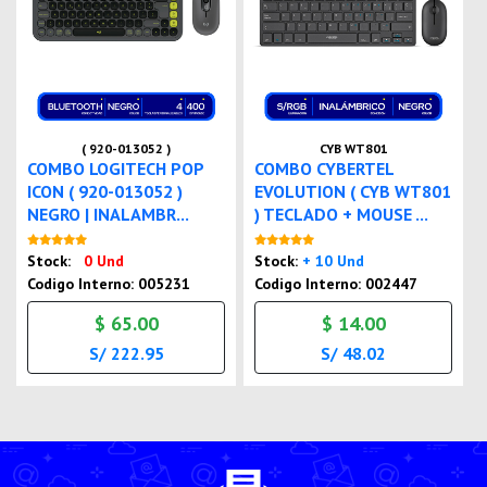
( 920-013052 )
CYB WT801
COMBO LOGITECH POP
COMBO CYBERTEL
ICON ( 920-013052 )
EVOLUTION ( CYB WT801
NEGRO | INALAMBR...
) TECLADO + MOUSE ...
Nuevo
Nuevo
Stock:
0 Und
Stock:
+ 10 Und
Codigo Interno: 005231
Codigo Interno: 002447
$ 65.00
$ 14.00
S/ 222.95
S/ 48.02