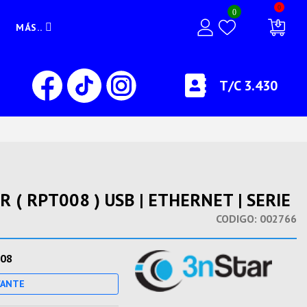
0
0
MÁS..
T/C 3.430
( RPT008 ) USB | ETHERNET | SERIE
CODIGO:
002766
08
CANTE