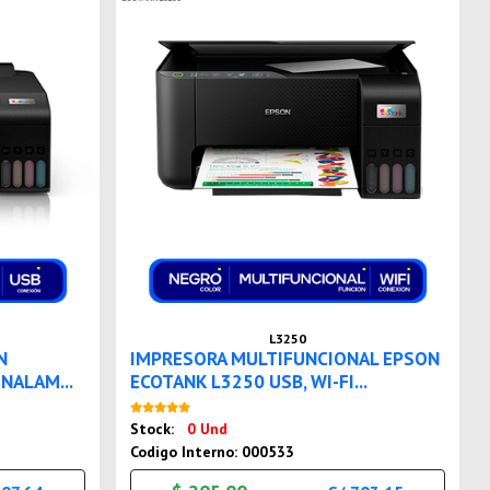
L3250
N
IMPRESORA MULTIFUNCIONAL EPSON
INALAM...
ECOTANK L3250 USB, WI-FI...
Nuevo
Stock:
0 Und
Codigo Interno: 000533