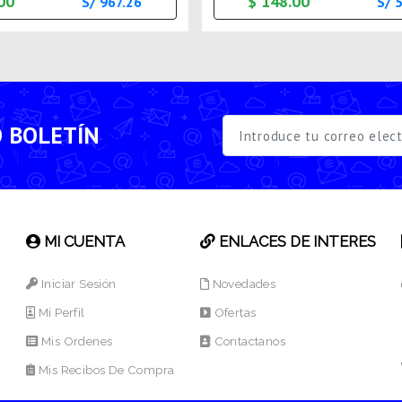
00
$ 148.00
S/ 967.26
S/ 
O BOLETÍN
MI CUENTA
ENLACES DE INTERES
Iniciar Sesión
Novedades
Mi Perfil
Ofertas
Mis Ordenes
Contactanos
Mis Recibos De Compra