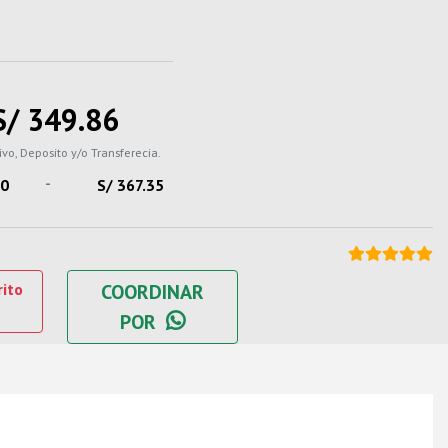
S/ 349.86
ivo, Deposito y/o Transferecia.
-
10
S/ 367.35
rito
COORDINAR
POR