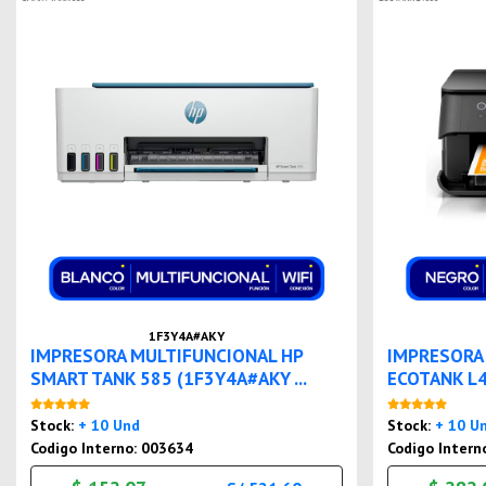
1F3Y4A#AKY
IMPRESORA MULTIFUNCIONAL HP
IMPRESORA
SMART TANK 585 (1F3Y4A#AKY ...
ECOTANK L4
Nuevo
Stock:
+ 10 Und
Stock:
+ 10 U
Codigo Interno: 003634
Codigo Intern