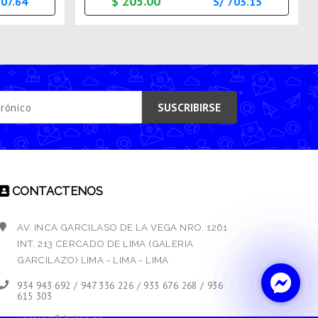
$ 205.00
507.64
S/ 703.15
SUSCRIBIRSE
CONTACTENOS
AV. INCA GARCILASO DE LA VEGA NRO. 1261
INT. 213 CERCADO DE LIMA (GALERIA
GARCILAZO) LIMA - LIMA - LIMA
934 943 692 / 947 336 226 / 933 676 268 / 936
615 303