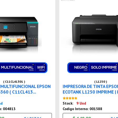
( C11CL41301 )
( L1250 )
 MULTIFUNCIONAL EPSON
IMPRESORA DE TINTA EPSO
360 ( C11CL413...
ECOTANK L1250 IMPRIME | 
Nuevo
Nuevo
nd
Stock:
9 Und
o: 004813
Codigo Interno: 001588