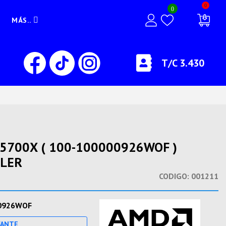
0
0
MÁS..
T/C 3.430
5700X ( 100-100000926WOF )
OLER
CODIGO:
001211
0926WOF
CANTE