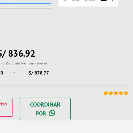
S/ 836.92
ivo, Deposito y/o Transferecia.
-
20
S/ 878.77
rito
COORDINAR
POR