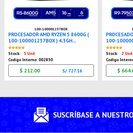
100-100001237BOX
PROCESADOR AMD RYZEN 5 8600G (
PROCESADOR
100-100001237BOX ) 4.3GH...
100-100000
Nuevo
Stock:
5 Und
Stock:
2 Und
Codigo Interno: 002850
Codigo Intern
$ 212.00
$ 664.
S/ 727.16
SUSCRÍBASE A NUESTR