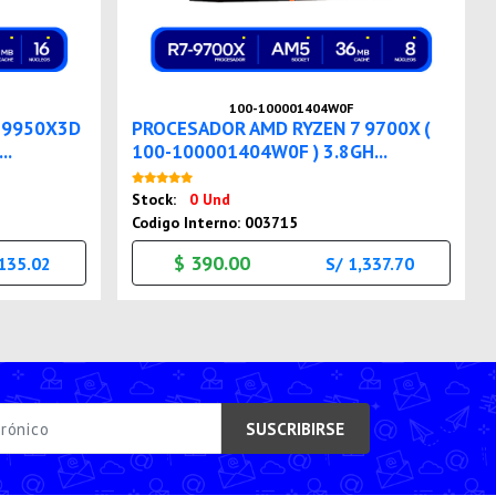
100-100001404W0F
 9950X3D
PROCESADOR AMD RYZEN 7 9700X (
..
100-100001404W0F ) 3.8GH...
Nuevo
Stock:
0 Und
Codigo Interno: 003715
$ 390.00
,135.02
S/ 1,337.70
SUSCRIBIRSE