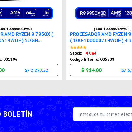
100-100000514WOF
( 100-100000719WOF )
 AMD RYZEN 9 7950X (
PROCESADOR AMD RYZEN 9
514WOF ) 5.7GH...
( 100-100000719WOF ) 4.3.
Nuevo
Nuevo
Stock:
4 Und
o: 001196
Codigo Interno: 005508
00
$ 914.00
S/ 2,277.52
S/ 3
O BOLETÍN