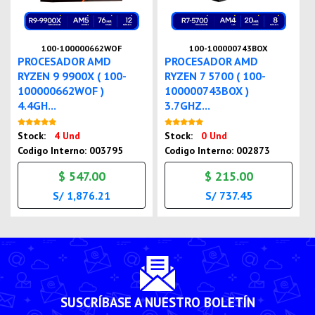
100-100000662WOF
100-100000743BOX
PROCESADOR AMD
PROCESADOR AMD
RYZEN 9 9900X ( 100-
RYZEN 7 5700 ( 100-
100000662WOF )
100000743BOX )
4.4GH...
3.7GHZ...
Nuevo
Nuevo
Stock:
4 Und
Stock:
0 Und
Codigo Interno: 003795
Codigo Interno: 002873
$ 547.00
$ 215.00
S/ 1,876.21
S/ 737.45
SUSCRÍBASE A NUESTRO BOLETÍN