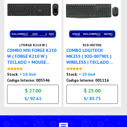
( FORGE K210 W )
920-007901
COMBO MSI FORGE K210
COMBO LOGITECH
W ( FORGE K210 W )
MK235 ( 920-007901 )
TECLADO + MOUSE...
WIRELESS | TECLADO ...
Nuevo
Nuevo
Stock:
+ 10 Und
Stock:
+ 10 Und
Codigo Interno: 005346
Codigo Interno: 001116
$ 27.00
$ 25.00
S/ 92.61
S/ 85.75