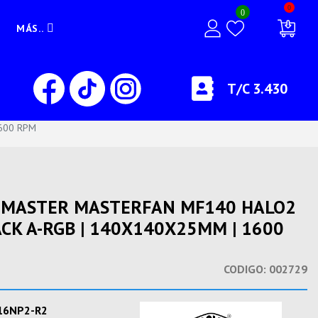
0
0
MÁS..
T/C 3.430
600 RPM
R MASTER MASTERFAN MF140 HALO2
ACK A-RGB | 140X140X25MM | 1600
CODIGO:
002729
16NP2-R2