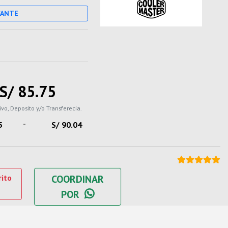
CANTE
S/ 85.75
ivo, Deposito y/o Transferecia.
-
5
S/ 90.04
rito
COORDINAR
POR