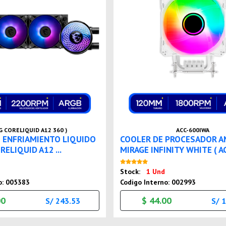
G CORELIQUID A12 360 )
ACC-600IWA
 ENFRIAMIENTO LIQUIDO
COOLER DE PROCESADOR A
ELIQUID A12 ...
MIRAGE INFINITY WHITE ( AC
Nuevo
Nuevo
Stock:
1 Und
o: 005383
Codigo Interno: 002993
00
$ 44.00
S/ 243.53
S/ 