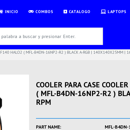
INICIO
COMBOS
CATALOGO
LAPTOPS
140 HALO2 ( MFL-B4DN-16NP2-R2 ) BLACK A-RGB | 140X140X25MM | 1
COOLER PARA CASE COOLE
( MFL-B4DN-16NP2-R2 ) BL
RPM
PART NAME:
MFL-B4DN-