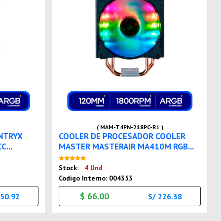
( MAM-T4PN-218PC-R1 )
NTRYX
COOLER DE PROCESADOR COOLER
C...
MASTER MASTERAIR MA410M RGB...
Nuevo
Stock:
4 Und
Codigo Interno: 004353
$ 66.00
150.92
S/ 226.38