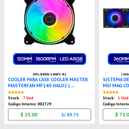
MFL-B4DN-16NP2-R2
( MA
COOLER PARA CASE COOLER MASTER
SISTEMA DE
MASTERFAN MF140 HALO2 ( ...
MSI MAG COR
Nuevo
Stock:
7 Und
Stock:
1 Und
Codigo Interno: 002729
Codigo Intern
$ 25.00
$ 71.
S/ 85.75