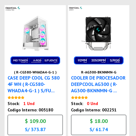
( R-CG580-WHADA4-G-1 )
R-AG300-BKNNMN-G
CASE DEEP COOL CG 580
COOLER DE PROCESADOR
4F WH ( R-CG580-
DEEPCOOL AG300 ( R-
WHADA4-G-1 ) S/FU...
AG300-BKNNMN-G ...
Nuevo
Nuevo
Stock:
1 Und
Stock:
0 Und
Codigo Interno: 005180
Codigo Interno: 002251
$ 109.00
$ 18.00
S/ 373.87
S/ 61.74