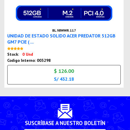
BL.9BWWR.117
UNIDAD DE ESTADO SOLIDO ACER PREDATOR 512GB
GM7 PCIE ( ...
Nuevo
Stock:
0 Und
Codigo Interno: 003298
$ 126.00
S/ 432.18
SUSCRÍBASE A NUESTRO BOLETÍN