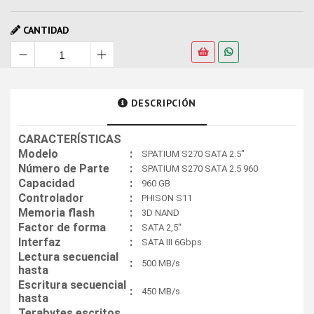
CANTIDAD
DESCRIPCIÓN
CARACTERÍSTICAS
Modelo
:
SPATIUM S270 SATA 2.5"
Número de Parte
:
SPATIUM S270 SATA 2.5 960
Capacidad
:
960 GB
Controlador
:
PHISON S11
Memoria flash
:
3D NAND
Factor de forma
:
SATA 2,5"
Interfaz
:
SATA III 6Gbps
Lectura secuencial
:
500 MB/s
hasta
Escritura secuencial
:
450 MB/s
hasta
Terabytes escritos