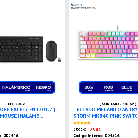
ENT701.2
( AMK-CS840PRE-SP )
RE EXCEL ( ENT701.2 )
TECLADO MECANICO ANTRY
MOUSE INALAMB...
STORM MK840 PINK SWITCH
Nuevo
Nuevo
Stock:
0 Und
o: 002446
Codigo Interno: 004516