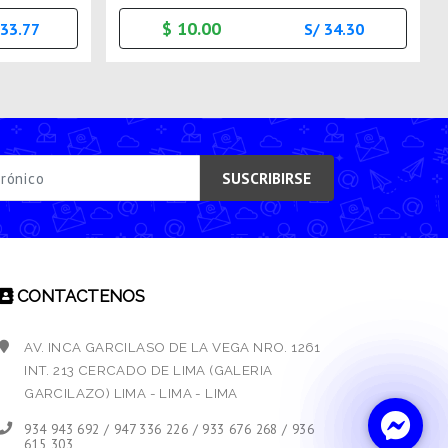
$ 10.00
133.77
S/ 34.30
SUSCRIBIRSE
CONTACTENOS
AV. INCA GARCILASO DE LA VEGA NRO. 1261
INT. 213 CERCADO DE LIMA (GALERIA
GARCILAZO) LIMA - LIMA - LIMA
934 943 692 / 947 336 226 / 933 676 268 / 936
615 303