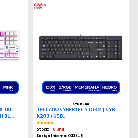
CYB K200
X TKL
TECLADO CYBERTEL STORM ( CYB
 BL...
K200 ) USB...
Nuevo
Stock:
0 Und
Codigo Interno: 003315