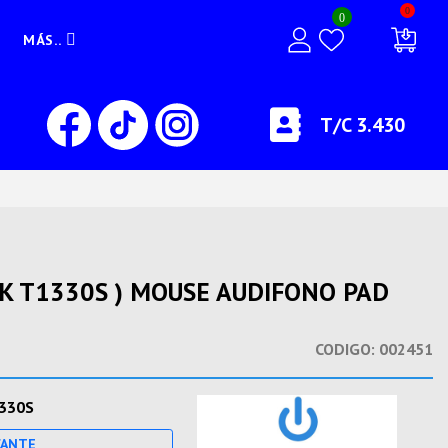
0
0
MÁS..
T/C 3.430
K T1330S ) MOUSE AUDIFONO PAD
CODIGO:
002451
330S
CANTE