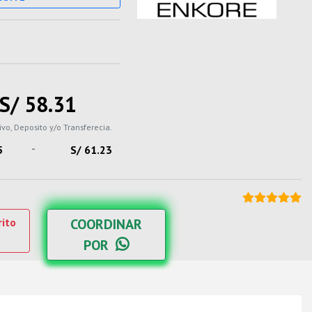
S/ 58.31
ivo, Deposito y/o Transferecia.
-
5
S/ 61.23
rito
COORDINAR
POR