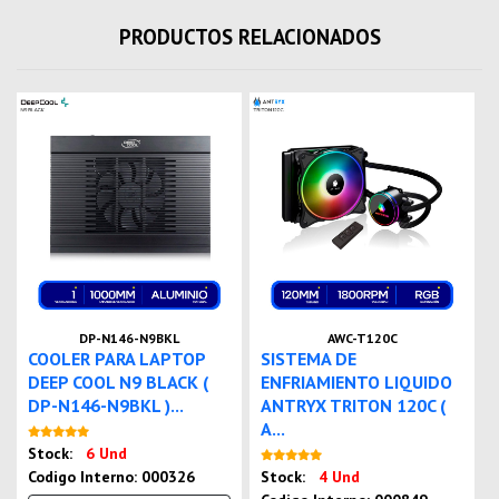
PRODUCTOS RELACIONADOS
DP-N146-N9BKL
AWC-T120C
COOLER PARA LAPTOP
SISTEMA DE
DEEP COOL N9 BLACK (
ENFRIAMIENTO LIQUIDO
DP-N146-N9BKL )...
ANTRYX TRITON 120C (
A...
Nuevo
Stock:
6 Und
Nuevo
Codigo Interno: 000326
Stock:
4 Und