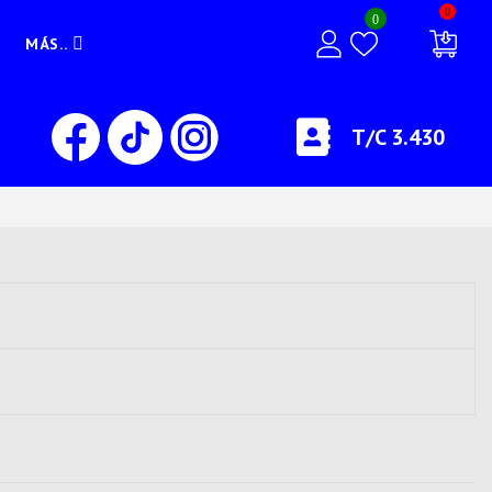
0
0
MÁS..
T/C 3.430