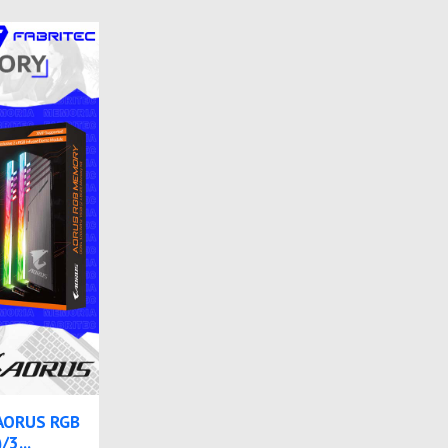
AORUS RGB
3...