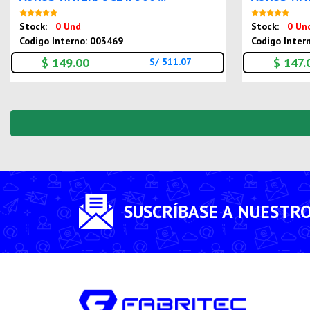
Nuevo
Stock:
0 Und
Stock:
0 Un
Codigo Interno: 003469
Codigo Inter
$ 149.00
$ 147.
S/ 511.07
SUSCRÍBASE A NUESTR