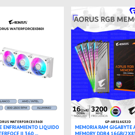
ORUS WATERFORCEII360I
GP-ARS16G32D
E ENFRIAMIENTO LIQUIDO
MEMORIA RAM GIGABYTE 
RFOCE II 360 ...
MEMORY DDR4 16GB(2X8)/