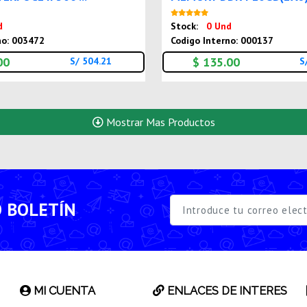
Nuevo
Nuev
d
Stock:
0 Und
no: 003472
Codigo Interno: 000137
00
$ 135.00
S/ 504.21
S
Mostrar Mas Productos
O BOLETÍN
MI CUENTA
ENLACES DE INTERES