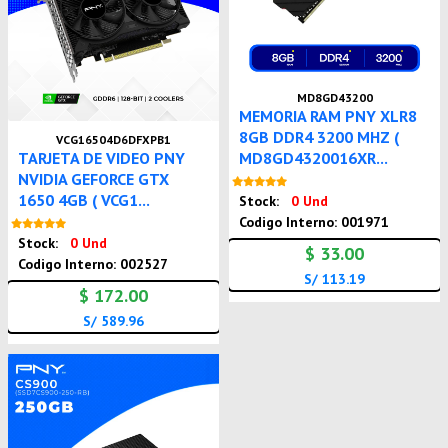
MD8GD43200
MEMORIA RAM PNY XLR8
8GB DDR4 3200 MHZ (
VCG16504D6DFXPB1
MD8GD4320016XR...
TARJETA DE VIDEO PNY
NVIDIA GEFORCE GTX
Nuevo
1650 4GB ( VCG1...
Stock:
0 Und
Codigo Interno: 001971
Nuevo
Stock:
0 Und
$ 33.00
Codigo Interno: 002527
S/ 113.19
$ 172.00
S/ 589.96