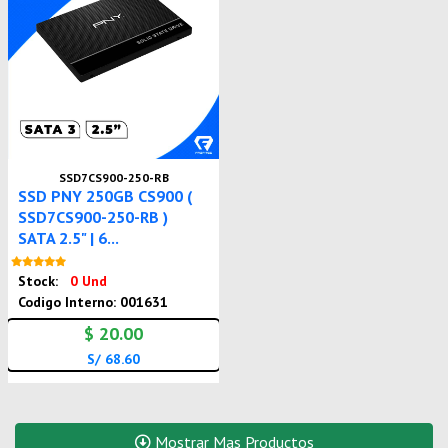
SSD7CS900-250-RB
SSD PNY 250GB CS900 (
SSD7CS900-250-RB )
SATA 2.5" | 6...
Nuevo
Stock:
0 Und
Codigo Interno: 001631
$ 20.00
S/ 68.60
Mostrar Mas Productos