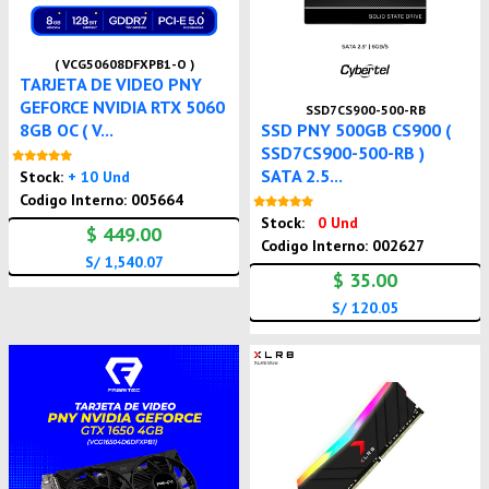
( VCG50608DFXPB1-O )
TARJETA DE VIDEO PNY
GEFORCE NVIDIA RTX 5060
SSD7CS900-500-RB
8GB OC ( V...
SSD PNY 500GB CS900 (
SSD7CS900-500-RB )
Nuevo
SATA 2.5...
Stock:
+ 10 Und
Codigo Interno: 005664
Nuevo
Stock:
0 Und
$ 449.00
Codigo Interno: 002627
S/ 1,540.07
$ 35.00
S/ 120.05