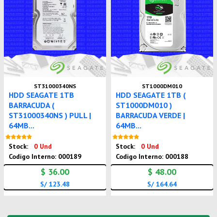
ST31000340NS
ST1000DM010
HDD SEAGATE 1TB
HDD SEAGATE 1TB (
BARRACUDA (
ST1000DM010 )
ST31000340NS ) PULL |
BARRACUDA VERDE |
64MB...
64MB...
Nuevo
Nuevo
Stock:
0 Und
Stock:
0 Und
Codigo Interno: 000189
Codigo Interno: 000188
$ 36.00
$ 48.00
S/ 123.48
S/ 164.64