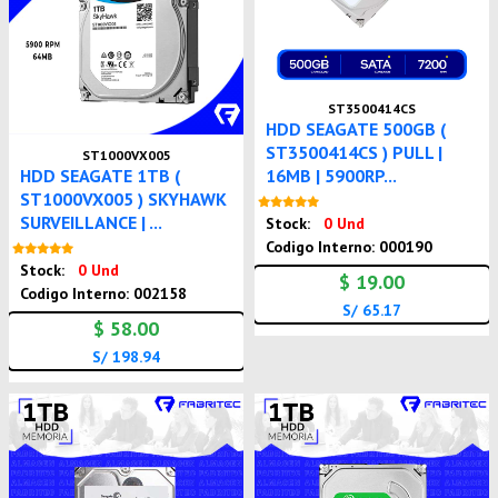
ST3500414CS
HDD SEAGATE 500GB (
ST3500414CS ) PULL |
ST1000VX005
16MB | 5900RP...
HDD SEAGATE 1TB (
ST1000VX005 ) SKYHAWK
Nuevo
SURVEILLANCE | ...
Stock:
0 Und
Codigo Interno: 000190
Nuevo
Stock:
0 Und
$ 19.00
Codigo Interno: 002158
S/ 65.17
$ 58.00
S/ 198.94