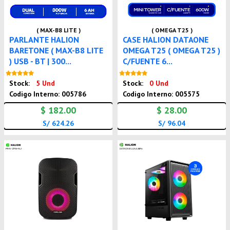
( MAX-B8 LITE )
( OMEGA T25 )
PARLANTE HALION
CASE HALION DATAONE
BARETONE ( MAX-B8 LITE
OMEGA T25 ( OMEGA T25 )
) USB - BT | 300...
C/FUENTE 6...
Nuevo
Nuevo
Stock:
5 Und
Stock:
0 Und
Codigo Interno: 005786
Codigo Interno: 005575
$ 182.00
$ 28.00
S/ 624.26
S/ 96.04