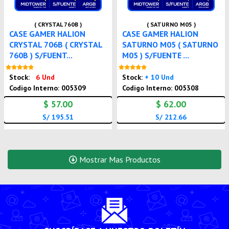
( CRYSTAL 760B )
( SATURNO M05 )
CASE GAMER HALION
CASE GAMER HALION
CRYSTAL 706B ( CRYSTAL
SATURNO M05 ( SATURNO
760B ) S/FUENT...
M05 ) S/FUENTE ...
Nuevo
Nuevo
Stock:
6 Und
Stock:
+ 10 Und
Codigo Interno: 005309
Codigo Interno: 005308
$ 57.00
$ 62.00
S/ 195.51
S/ 212.66
Mostrar Mas Productos