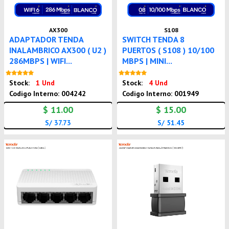
AX300
S108
ADAPTADOR TENDA
SWITCH TENDA 8
INALAMBRICO AX300 ( U2 )
PUERTOS ( S108 ) 10/100
286MBPS | WIFI...
MBPS | MINI...
Nuevo
Nuevo
Stock:
1 Und
Stock:
4 Und
Codigo Interno: 004242
Codigo Interno: 001949
$ 11.00
$ 15.00
S/ 37.73
S/ 51.45