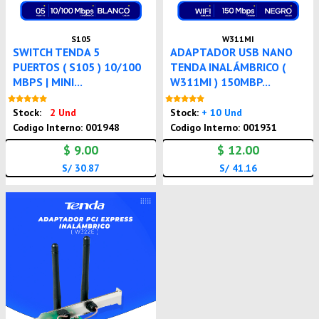
S105
W311MI
SWITCH TENDA 5
ADAPTADOR USB NANO
PUERTOS ( S105 ) 10/100
TENDA INALÁMBRICO (
MBPS | MINI...
W311MI ) 150MBP...
Nuevo
Nuevo
Stock:
2 Und
Stock:
+ 10 Und
Codigo Interno: 001948
Codigo Interno: 001931
$ 9.00
$ 12.00
S/ 30.87
S/ 41.16