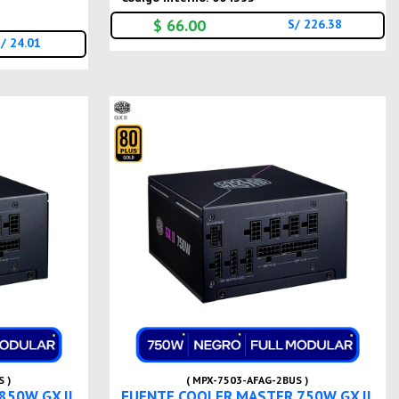
$ 66.00
S/ 226.38
/ 24.01
 )
( MPX-7503-AFAG-2BUS )
850W GX II
FUENTE COOLER MASTER 750W GX II