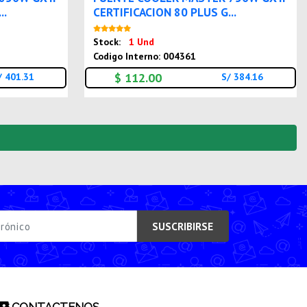
..
CERTIFICACION 80 PLUS G...
o
Nuevo
Stock:
1 Und
Codigo Interno: 004361
$ 112.00
/ 401.31
S/ 384.16
SUSCRIBIRSE
CONTACTENOS