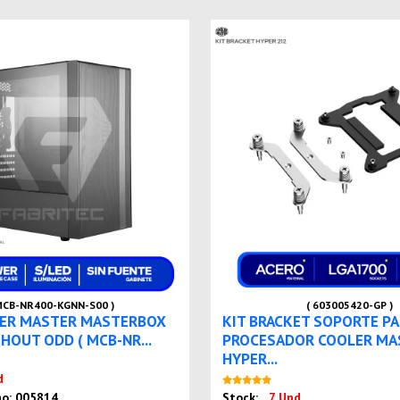
MCB-NR400-KGNN-S00 )
( 603005420-GP )
LER MASTER MASTERBOX
KIT BRACKET SOPORTE PA
HOUT ODD ( MCB-NR...
PROCESADOR COOLER MA
HYPER...
Nuevo
d
Nuev
no: 005814
Stock:
7 Und