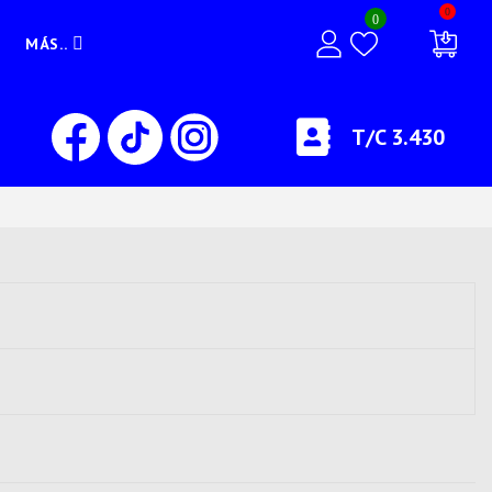
0
0
MÁS..
T/C 3.430