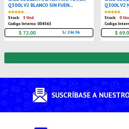
Q300L V2 BLANCO SIN FUEN...
Q300L V2 N
Nuevo
Stock:
5 Und
Stock:
0 Un
Codigo Interno: 004363
Codigo Inter
$ 72.00
$ 69.
S/ 246.96
SUSCRÍBASE A NUESTR