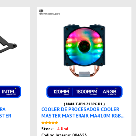
( MAM-T4PN-218PC-R1 )
RA
COOLER DE PROCESADOR COOLER
STER
MASTER MASTERAIR MA410M RGB...
Nuevo
Stock:
4 Und
o
Codigo Interno: 004353