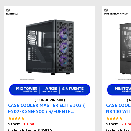
( E502-KGNN-S00 )
( 
CASE COOLER MASTER ELITE 502 (
CASE COO
E502-KGNN-S00 ) S/FUENTE...
NR400 WIT
Nuevo
Stock:
1 Und
Stock:
2 Un
Codigo Interno: 005815
Codigo Inter