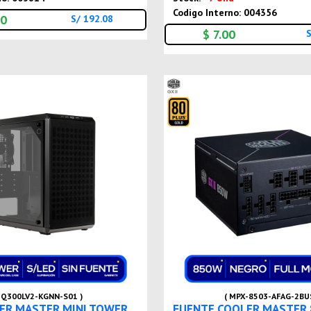
Codigo Interno: 004356
00
S/ 192.08
$ 7.00
S
( Q300LV2-KGNN-S01 )
( MPX-8503-AFAG-2BUS
ER MASTER MINI TOWER
FUENTE COOLER MASTER 