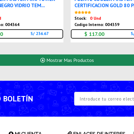
EGRO VIDRIO TEM...
CERTIFICACION GOLD 80 P.
Nuevo
Nuev
d
Stock:
0 Und
no: 004364
Codigo Interno: 004359
00
$ 117.00
S/ 236.67
S
Mostrar Mas Productos
O BOLETÍN
MI CUENTA
ENLACES DE INTERES