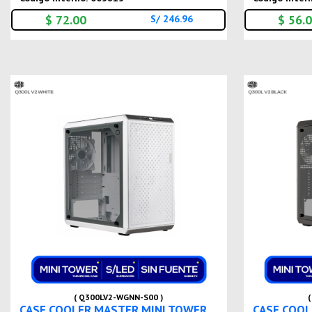
$ 72.00
$ 56.
S/ 246.96
( Q300LV2-WGNN-S00 )
CASE COOLER MASTER MINI TOWER
CASE COOL